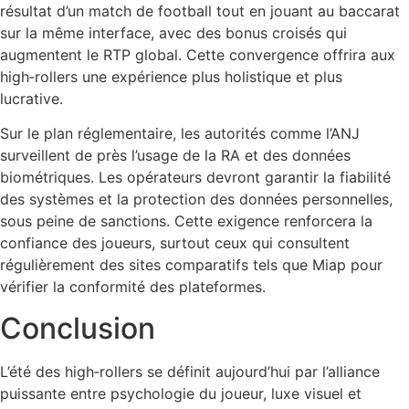
résultat d’un match de football tout en jouant au baccarat
sur la même interface, avec des bonus croisés qui
augmentent le RTP global. Cette convergence offrira aux
high‑rollers une expérience plus holistique et plus
lucrative.
Sur le plan réglementaire, les autorités comme l’ANJ
surveillent de près l’usage de la RA et des données
biométriques. Les opérateurs devront garantir la fiabilité
des systèmes et la protection des données personnelles,
sous peine de sanctions. Cette exigence renforcera la
confiance des joueurs, surtout ceux qui consultent
régulièrement des sites comparatifs tels que Miap pour
vérifier la conformité des plateformes.
Conclusion
L’été des high‑rollers se définit aujourd’hui par l’alliance
puissante entre psychologie du joueur, luxe visuel et