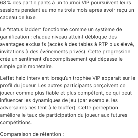
68 % des participants à un tournoi VIP poursuivent leurs
sessions pendant au moins trois mois après avoir reçu un
cadeau de luxe.
Le “status ladder” fonctionne comme un système de
gamification : chaque niveau atteint débloque des
avantages exclusifs (accès à des tables à RTP plus élevé,
invitations à des événements privés). Cette progression
crée un sentiment d’accomplissement qui dépasse le
simple gain monétaire.
L’effet halo intervient lorsqu’un trophée VIP apparaît sur le
profil du joueur. Les autres participants perçoivent ce
joueur comme plus fiable et plus compétent, ce qui peut
influencer les dynamiques de jeu (par exemple, les
adversaires hésitent à le bluffer). Cette perception
améliore le taux de participation du joueur aux futures
compétitions.
Comparaison de rétention :