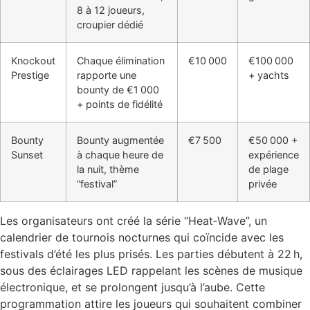
8 à 12 joueurs,
croupier dédié
Knockout
Chaque élimination
€10 000
€100 000
Prestige
rapporte une
+ yachts
bounty de €1 000
+ points de fidélité
Bounty
Bounty augmentée
€7 500
€50 000 +
Sunset
à chaque heure de
expérience
la nuit, thème
de plage
“festival”
privée
Les organisateurs ont créé la série “Heat‑Wave”, un
calendrier de tournois nocturnes qui coïncide avec les
festivals d’été les plus prisés. Les parties débutent à 22 h,
sous des éclairages LED rappelant les scènes de musique
électronique, et se prolongent jusqu’à l’aube. Cette
programmation attire les joueurs qui souhaitent combiner