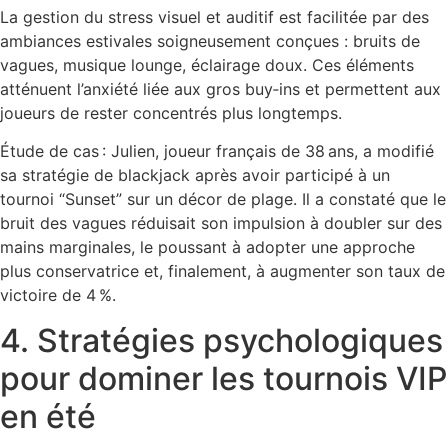
La gestion du stress visuel et auditif est facilitée par des
ambiances estivales soigneusement conçues : bruits de
vagues, musique lounge, éclairage doux. Ces éléments
atténuent l’anxiété liée aux gros buy‑ins et permettent aux
joueurs de rester concentrés plus longtemps.
Étude de cas : Julien, joueur français de 38 ans, a modifié
sa stratégie de blackjack après avoir participé à un
tournoi “Sunset” sur un décor de plage. Il a constaté que le
bruit des vagues réduisait son impulsion à doubler sur des
mains marginales, le poussant à adopter une approche
plus conservatrice et, finalement, à augmenter son taux de
victoire de 4 %.
4. Stratégies psychologiques
pour dominer les tournois VIP
en été