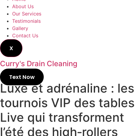
About Us
Our Services
Testimonials
Gallery
Contact Us
X
Curry's Drain Cleaning
Text Now
Luxe et adrénaline : les
tournois VIP des tables
Live qui transforment
l’été des high‑rollers