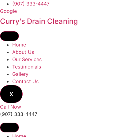
Skip
(907) 333-4447
to
Google
content
Curry's Drain Cleaning
Home
About Us
Our Services
Testimonials
Gallery
Contact Us
X
Call Now
(907) 333-4447
Home