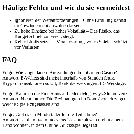
Häufige Fehler und wie du sie vermeidest
Ignorieren der Wettanforderungen – Ohne Erfüllung kannst
du Gewinne nicht auszahlen lassen.
Zu hohe Einsätze bei hoher Volatilität – Das Risiko, das
Budget schnell zu leeren, steigt.
Keine Limits setzen – Verantwortungsvolles Spielen schützt
vor Verlusten.
FAQ
Frage: Wie lange dauern Auszahlungen bei 5Gringo Casino?
Antwort: E‑Wallets sind meist innerhalb von Stunden fertig,
Krypto‑Transaktionen sofort, Banküberweisungen 3–5 Werktage.
Frage: Kann ich die Free Spins auf jedem Megaways‑Slot nutzen?
Antwort: Nicht immer. Die Bedingungen im Bonusbereich zeigen,
welche Spiele zugelassen sind.
Frage: Gibt es ein Mindestalter für die Teilnahme?
Antwort: Ja, du musst mindestens 18 Jahre alt sein und in einem
Land wohnen, in dem Online‑Glücksspiel legal ist.