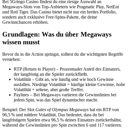
Bei 5Gringo Casino findest du eine riesige Auswahl an
Megaways‑Slots von Top‑Anbietern wie Pragmatic Play, NetEnt
und Red Tiger. Das Casino bietet nicht nur ein breites Portfolio,
sondern auch exklusive Free‑Spins‑Pakete, die deine
Gewinnchancen erhöhen.
Grundlagen: Was du über Megaways
wissen musst
Bevor du in die Action springst, solltest du die wichtigsten Begriffe
verstehen:
RTP (Return to Player) – Prozentualer Anteil des Einsatzes,
der langfristig an die Spieler zurückfließt.
Volatilität – Gibt an, wie häufig und wie hoch Gewinne
ausfallen. Niedrige Volatilität = häufige kleine Gewinne, hohe
Volatilität = seltene, aber große Treffer.
Paylines – Bei Megaways variieren die Gewinnlinien bei
jedem Spin, was das Spiel dynamischer macht.
Beispiel: Der Slot
Gates of Olympus Megaways
hat ein RTP von
96,5 % und mittlere Volatilität. Das bedeutet, dass du bei
langfristigem Spielen etwa 96,5 % deines Einsatzes zurückerhältst,
während die Gewinnlinien pro Spin zwischen 6 und 117 variieren.