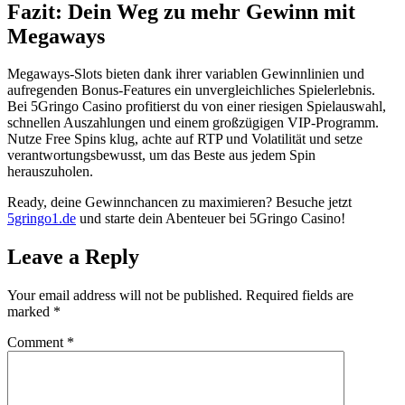
Fazit: Dein Weg zu mehr Gewinn mit
Megaways
Megaways‑Slots bieten dank ihrer variablen Gewinnlinien und
aufregenden Bonus‑Features ein unvergleichliches Spielerlebnis.
Bei 5Gringo Casino profitierst du von einer riesigen Spielauswahl,
schnellen Auszahlungen und einem großzügigen VIP‑Programm.
Nutze Free Spins klug, achte auf RTP und Volatilität und setze
verantwortungsbewusst, um das Beste aus jedem Spin
herauszuholen.
Ready, deine Gewinnchancen zu maximieren? Besuche jetzt
5gringo1.de
und starte dein Abenteuer bei 5Gringo Casino!
Leave a Reply
Your email address will not be published.
Required fields are
marked
*
Comment
*