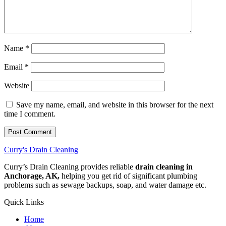
Name
*
Email
*
Website
Save my name, email, and website in this browser for the next
time I comment.
Curry's Drain Cleaning
Curry’s Drain Cleaning provides reliable
drain cleaning in
Anchorage, AK,
helping you get rid of significant plumbing
problems such as sewage backups, soap, and water damage etc.
Quick Links
Home