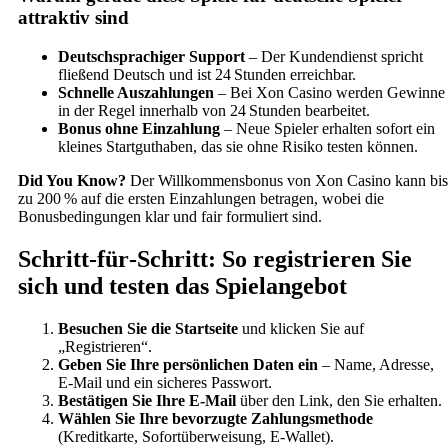
attraktiv sind
Deutschsprachiger Support
– Der Kundendienst spricht
fließend Deutsch und ist 24 Stunden erreichbar.
Schnelle Auszahlungen
– Bei Xon Casino werden Gewinne
in der Regel innerhalb von 24 Stunden bearbeitet.
Bonus ohne Einzahlung
– Neue Spieler erhalten sofort ein
kleines Startguthaben, das sie ohne Risiko testen können.
Did You Know?
Der Willkommensbonus von Xon Casino kann bis
zu 200 % auf die ersten Einzahlungen betragen, wobei die
Bonusbedingungen klar und fair formuliert sind.
Schritt‑für‑Schritt: So registrieren Sie
sich und testen das Spielangebot
Besuchen Sie die Startseite
und klicken Sie auf
„Registrieren“.
Geben Sie Ihre persönlichen Daten ein
– Name, Adresse,
E‑Mail und ein sicheres Passwort.
Bestätigen Sie Ihre E‑Mail
über den Link, den Sie erhalten.
Wählen Sie Ihre bevorzugte Zahlungsmethode
(Kreditkarte, Sofortüberweisung, E‑Wallet).