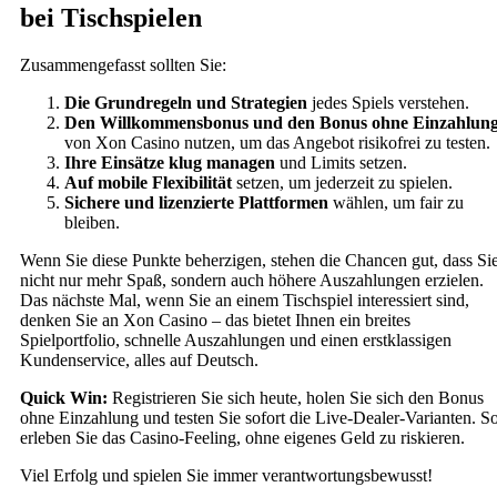
bei Tischspielen
Zusammengefasst sollten Sie:
Die Grundregeln und Strategien
jedes Spiels verstehen.
Den Willkommensbonus und den Bonus ohne Einzahlun
von Xon Casino nutzen, um das Angebot risikofrei zu testen.
Ihre Einsätze klug managen
und Limits setzen.
Auf mobile Flexibilität
setzen, um jederzeit zu spielen.
Sichere und lizenzierte Plattformen
wählen, um fair zu
bleiben.
Wenn Sie diese Punkte beherzigen, stehen die Chancen gut, dass Si
nicht nur mehr Spaß, sondern auch höhere Auszahlungen erzielen.
Das nächste Mal, wenn Sie an einem Tischspiel interessiert sind,
denken Sie an Xon Casino – das bietet Ihnen ein breites
Spielportfolio, schnelle Auszahlungen und einen erstklassigen
Kundenservice, alles auf Deutsch.
Quick Win:
Registrieren Sie sich heute, holen Sie sich den Bonus
ohne Einzahlung und testen Sie sofort die Live‑Dealer‑Varianten. S
erleben Sie das Casino‑Feeling, ohne eigenes Geld zu riskieren.
Viel Erfolg und spielen Sie immer verantwortungsbewusst!