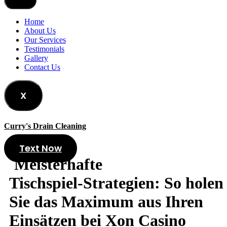
Home
About Us
Our Services
Testimonials
Gallery
Contact Us
X
Curry's Drain Cleaning
Text Now
Meisterhafte
Tischspiel‑Strategien: So holen
Sie das Maximum aus Ihren
Einsätzen bei Xon Casino