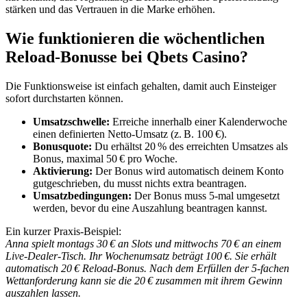
stärken und das Vertrauen in die Marke erhöhen.
Wie funktionieren die wöchentlichen
Reload‑Bonusse bei Qbets Casino?
Die Funktionsweise ist einfach gehalten, damit auch Einsteiger
sofort durchstarten können.
Umsatzschwelle:
Erreiche innerhalb einer Kalenderwoche
einen definierten Netto‑Umsatz (z. B. 100 €).
Bonusquote:
Du erhältst 20 % des erreichten Umsatzes als
Bonus, maximal 50 € pro Woche.
Aktivierung:
Der Bonus wird automatisch deinem Konto
gutgeschrieben, du musst nichts extra beantragen.
Umsatzbedingungen:
Der Bonus muss 5‑mal umgesetzt
werden, bevor du eine Auszahlung beantragen kannst.
Ein kurzer Praxis‑Beispiel:
Anna spielt montags 30 € an Slots und mittwochs 70 € an einem
Live‑Dealer‑Tisch. Ihr Wochenumsatz beträgt 100 €. Sie erhält
automatisch 20 € Reload‑Bonus. Nach dem Erfüllen der 5‑fachen
Wettanforderung kann sie die 20 € zusammen mit ihrem Gewinn
auszahlen lassen.