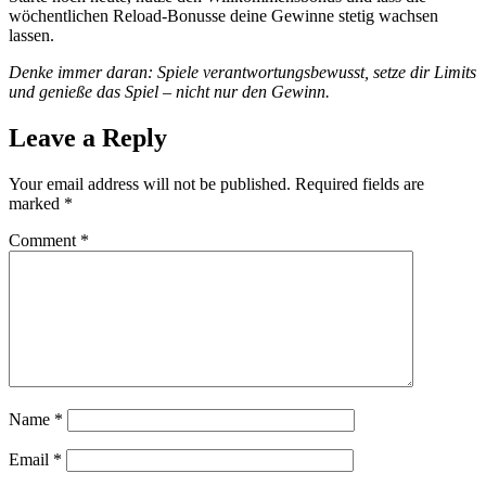
wöchentlichen Reload‑Bonusse deine Gewinne stetig wachsen
lassen.
Denke immer daran: Spiele verantwortungsbewusst, setze dir Limits
und genieße das Spiel – nicht nur den Gewinn.
Leave a Reply
Your email address will not be published.
Required fields are
marked
*
Comment
*
Name
*
Email
*