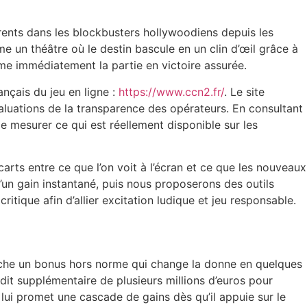
rents dans les blockbusters hollywoodiens depuis les
e un théâtre où le destin bascule en un clin d’œil grâce à
rme immédiatement la partie en victoire assurée.
nçais du jeu en ligne :
https://www.ccn2.fr/
. Le site
luations de la transparence des opérateurs. En consultant
e mesurer ce qui est réellement disponible sur les
rts entre ce que l’on voit à l’écran et ce que les nouveaux
d’un gain instantané, puis nous proposerons des outils
ritique afin d’allier excitation ludique et jeu responsable.
roche un bonus hors norme qui change la donne en quelques
édit supplémentaire de plusieurs millions d’euros pour
i lui promet une cascade de gains dès qu’il appuie sur le