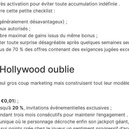
ès activation pour éviter toute accumulation indéfinie .
re cette petite checklist :
généralement désavantageux) ;
eux autorisés ;
nombre maximal de gains issus du même bonus ;
éviter toute surprise désagréable après quelques semaines se
us de 70 % des offres contenant des exigences jugées exces
e Hollywood oublie
eul gros coup marketing mais construisent tout leur modèl
= €0,01
) ;
usqu’à
20 %
, invitations événementielles exclusives ;
ant trois mois consécutifs pour maintenir l’engagement .
unique où le personnage décroche enfin son jackpot géant
sur points crée chez le joueur un sentiment progressif d’acq