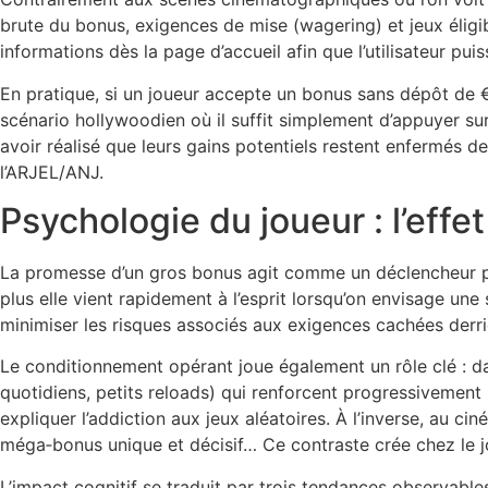
brute du bonus, exigences de mise (wagering) et jeux éligi
informations dès la page d’accueil afin que l’utilisateur
En pratique, si un joueur accepte un bonus sans dépôt de €
scénario hollywoodien où il suffit simplement d’appuyer s
avoir réalisé que leurs gains potentiels restent enfermés d
l’ARJEL/ANJ.
Psychologie du joueur : l’effe
La promesse d’un gros bonus agit comme un déclencheur puis
plus elle vient rapidement à l’esprit lorsqu’on envisage un
minimiser les risques associés aux exigences cachées derr
Le conditionnement opérant joue également un rôle clé : da
quotidiens, petits reloads) qui renforcent progressivemen
expliquer l’addiction aux jeux aléatoires. À l’inverse, a
méga‑bonus unique et décisif… Ce contraste crée chez le j
L’impact cognitif se traduit par trois tendances observables