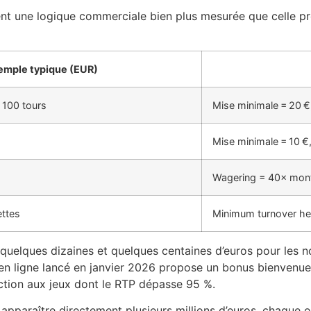
vent une logique commerciale bien plus mesurée que celle p
emple typique (EUR)
 100 tours
Mise minimale = 20 
Mise minimale = 10 €, 
Wagering = 40× mont
ettes
Minimum turnover h
quelques dizaines et quelques centaines d’euros pour les n
 en ligne lancé en janvier 2026 propose un bonus bienvenu
iction aux jeux dont le RTP dépasse 95 %.
pparaître directement plusieurs millions d’euros, chaque of