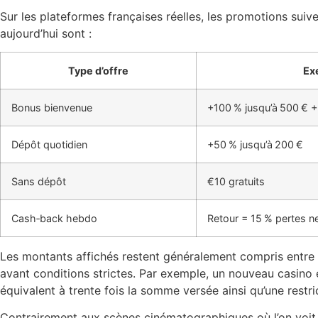
Sur les plateformes françaises réelles, les promotions sui
aujourd’hui sont :
Type d’offre
Ex
Bonus bienvenue
+100 % jusqu’à 500 € +
Dépôt quotidien
+50 % jusqu’à 200 €
Sans dépôt
€10 gratuits
Cash‑back hebdo
Retour = 15 % pertes n
Les montants affichés restent généralement compris entre 
avant conditions strictes. Par exemple, un nouveau casino
équivalent à trente fois la somme versée ainsi qu’une restr
Contrairement aux scènes cinématographiques où l’on voit a