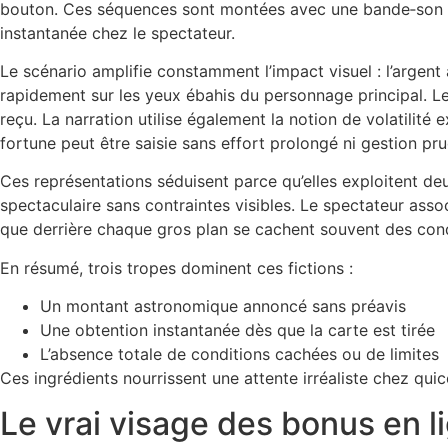
bouton. Ces séquences sont montées avec une bande‑son orig
instantanée chez le spectateur.
Le scénario amplifie constamment l’impact visuel : l’argent
rapidement sur les yeux ébahis du personnage principal. L
reçu. La narration utilise également la notion de volatilité 
fortune peut être saisie sans effort prolongé ni gestion pr
Ces représentations séduisent parce qu’elles exploitent deu
spectaculaire sans contraintes visibles. Le spectateur ass
que derrière chaque gros plan se cachent souvent des condi
En résumé, trois tropes dominent ces fictions :
Un montant astronomique annoncé sans préavis
Une obtention instantanée dès que la carte est tirée
L’absence totale de conditions cachées ou de limites
Ces ingrédients nourrissent une attente irréaliste chez q
Le vrai visage des bonus en l