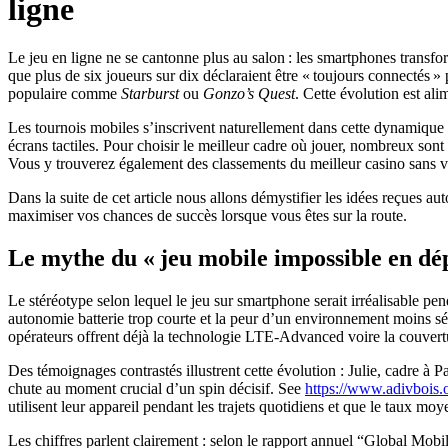
ligne
Le jeu en ligne ne se cantonne plus au salon : les smartphones transf
que plus de six joueurs sur dix déclaraient être « toujours connectés 
populaire comme
Starburst
ou
Gonzo’s Quest
. Cette évolution est al
Les tournois mobiles s’inscrivent naturellement dans cette dynamique : 
écrans tactiles. Pour choisir le meilleur cadre où jouer, nombreux son
Vous y trouverez également des classements du meilleur casino sans verif
Dans la suite de cet article nous allons démystifier les idées reçues a
maximiser vos chances de succès lorsque vous êtes sur la route.
Le mythe du « jeu mobile impossible en dép
Le stéréotype selon lequel le jeu sur smartphone serait irréalisable pen
autonomie batterie trop courte et la peur d’un environnement moins sé
opérateurs offrent déjà la technologie LTE‑Advanced voire la couvert
Des témoignages contrastés illustrent cette évolution : Julie, cadre à 
chute au moment crucial d’un spin décisif. See
https://www.adivbois.
utilisent leur appareil pendant les trajets quotidiens et que le taux m
Les chiffres parlent clairement : selon le rapport annuel “Global Mobi