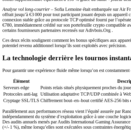
Analyse vol long‑courrier
– Sofia Lemoine était embarquée sur Air Fr
offrait jusqu’à €3 000 pour tout participant jouant depuis un apparei
connexion stable grâce au protocole TCP optimisé fourni par l’opérat
€780, immédiatement crédité sur son portefeuille crypto compatible av
certains fournisseurs partenaires recensés sur Adivbois.Org .
Ces deux récits soulignent comment les bonus spécifiques aux appare
potentiel revenu additionnel lorsqu’ils sont exploités avec précision.
La technologie derrière les tournos instanta
Pour garantir une expérience fluide même lorsqu’on est constamment 
Élément
Descri
Serveurs edge
Points relais situés physiquement proches du jou
Protocoles anti‑lag
Utilisation adaptative TCP/UDP combinée à Web
Cryptage SSL/TLS
Chiffrement bout–en–bout certifié AES‑256 bits en
Parallèlement aux performances réseau vient l’équité assurée par 
indépendamment du système d’exploitation grâce à une couche logiciell
Des audits annuels menés par Audits International Gaming Assurance
(+/- 1 %), même lorsqu’elles sont exécutées sous contraintes énergét