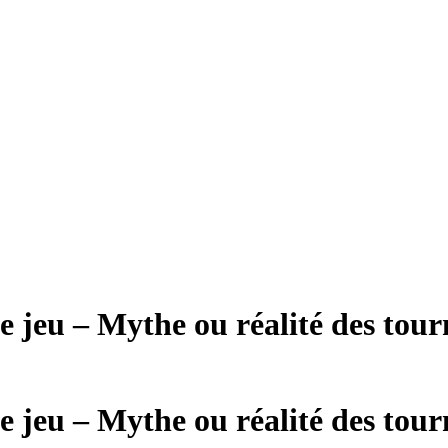
e jeu – Mythe ou réalité des tour
e jeu – Mythe ou réalité des tour