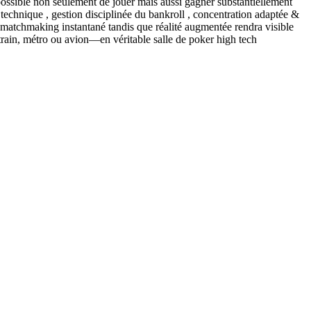
possible non seulement de jouer mais aussi gagner substantiellement
echnique , gestion disciplinée du bankroll , concentration adaptée &
ra matchmaking instantané tandis que réalité augmentée rendra visible
ain, métro ou avion—en véritable salle de poker high tech