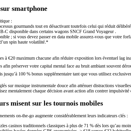
s sur smartphone
tique :
ssus gourmands tout en désactivant toutefois celui qui réduit délibérém
SB‐C disponible dans certains wagons SNCF Grand Voyageur .
ponible ; si vous devez passer en data mobile assurez‑vous que votre fo
d’un spin haute volatilité.*
ées à €20 maximum chacune afin réduire exposition lors éventuel lag ina
ives afin préserver votre capital mental face au bruit ambiant souvent dér
ois jusqu’à 100 % bonus supplémentaire tant que vous utilisez exclusi
églés sur musique instrumentale douce afin atténuer distractions visuelle
sualisez mentalement chaque décision avant action afin contrer impulsiv
rs misent sur les tournois mobiles
énements on-the-go augmente considérablement leurs indicateurs clés :
les casinos traditionnels classiques à plus de 71 % dès lors qu’au m
 ciblées basées données GPS anonymisées ‑> €18 versus €32 habituelle