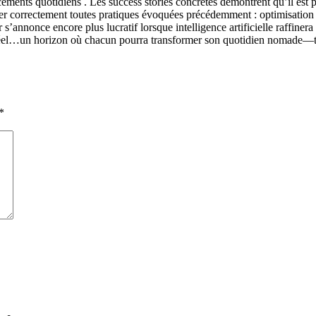
ments quotidiens . Les success stories concrètes démontrent qu’il est 
r correctement toutes pratiques évoquées précédemment : optimisation t
 s’annonce encore plus lucratif lorsque intelligence artificielle raffine
réel…un horizon où chacun pourra transformer son quotidien nomade—tr
*