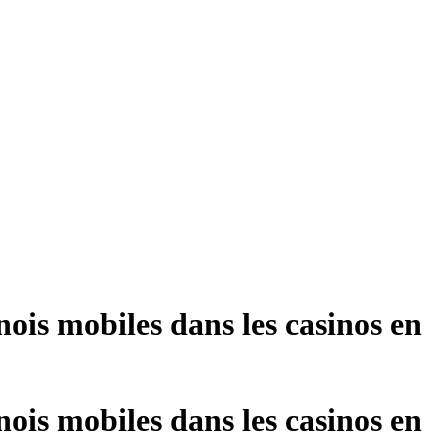
nois mobiles dans les casinos en
nois mobiles dans les casinos en