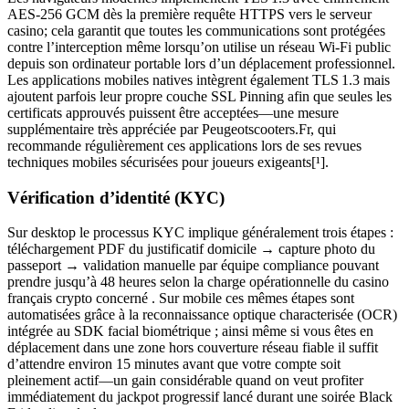
AES‑256 GCM dès la première requête HTTPS vers le serveur
casino; cela garantit que toutes les communications sont protégées
contre l’interception même lorsqu’on utilise un réseau Wi‑Fi public
depuis son ordinateur portable lors d’un déplacement professionnel.
Les applications mobiles natives intègrent également TLS 1.3 mais
ajoutent parfois leur propre couche SSL Pinning afin que seules les
certificats approuvés puissent être acceptées—une mesure
supplémentaire très appréciée par Peugeotscooters.Fr, qui
recommande régulièrement ces applications lors de ses revues
techniques mobiles sécurisées pour joueurs exigeants​[¹]​.
Vérification d’identité (KYC)
Sur desktop le processus KYC implique généralement trois étapes :
téléchargement PDF du justificatif domicile → capture photo du
passeport → validation manuelle par équipe compliance pouvant
prendre jusqu’à 48 heures selon la charge opérationnelle du casino
français crypto concerné . Sur mobile ces mêmes étapes sont
automatisées grâce à la reconnaissance optique characterisée (OCR)
intégrée au SDK facial biométrique ; ainsi même si vous êtes en
déplacement dans une zone hors couverture réseau fiable il suffit
d’attendre environ 15 minutes avant que votre compte soit
pleinement actif—un gain considérable quand on veut profiter
immédiatement du jackpot progressif lancé durant une soirée Black