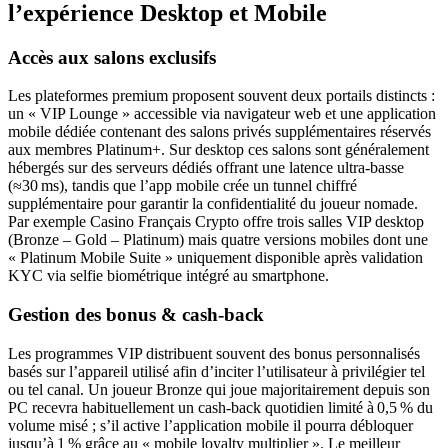
l’expérience Desktop et Mobile
Accès aux salons exclusifs
Les plateformes premium proposent souvent deux portails distincts :
un « VIP Lounge » accessible via navigateur web et une application
mobile dédiée contenant des salons privés supplémentaires réservés
aux membres Platinum+. Sur desktop ces salons sont généralement
hébergés sur des serveurs dédiés offrant une latence ultra‑basse
(≈30 ms), tandis que l’app mobile crée un tunnel chiffré
supplémentaire pour garantir la confidentialité du joueur nomade.
Par exemple Casino Français Crypto offre trois salles VIP desktop
(Bronze – Gold – Platinum) mais quatre versions mobiles dont une
« Platinum Mobile Suite » uniquement disponible après validation
KYC via selfie biométrique intégré au smartphone.
Gestion des bonus & cash‑back
Les programmes VIP distribuent souvent des bonus personnalisés
basés sur l’appareil utilisé afin d’inciter l’utilisateur à privilégier tel
ou tel canal. Un joueur Bronze qui joue majoritairement depuis son
PC recevra habituellement un cash‑back quotidien limité à 0,5 % du
volume misé ; s’il active l’application mobile il pourra débloquer
jusqu’à 1 % grâce au « mobile loyalty multiplier ». Le meilleur