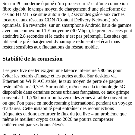
Sur un PC moderne équipé d’un processeur i7 et d’une connexion
fibre gigabit, le temps moyen de chargement d’une plateforme de
casino HTML5 se situe autour de 1,2 secondes grâce aux caches
locaux et aux réseaux CDN (Content Delivery Network) très
optimisés. En revanche, sur un smartphone Android haut‑de‑gamme
avec une connexion LTE moyenne (30 Mbps), le premier accès peut
atteindre 2,8 secondes si le cache n’est pas prérempli. Les sites qui
utilisent le pré‑chargement dynamique réduisent cet écart mais
restent sensibles aux fluctuations du réseau mobile.
Stabilité de la connexion
Les jeux live dealer exigent une latence inférieure à 80 ms pour
éviter les retards d’image et les pertes audio. Sur desktop via
Ethernet ou Wi‑Fi AC stable, le taux moyen de perte de paquets
reste inférieur à 0,3 %. Sur mobile, même avec la technologie 5G
disponible dans certaines zones urbaines françaises, ce taux grimpe
souvent à 1–1,5 % lorsqu’on traverse des zones à faible couverture
ou que l’on passe en mode roaming international pendant un voyage
d’affaires. Cette instabilité peut entraîner des reconnections
fréquentes et donc perturber le flux du jeu live – un problème que
même le meilleur crypto casino 2026 ne pourra compenser
entièrement par ses bonus élevés.