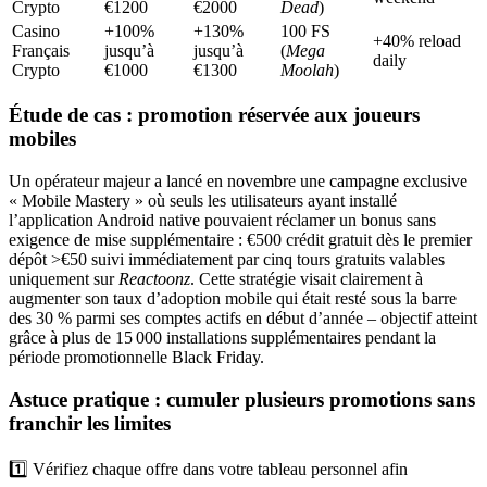
Crypto
€1200
€2000
Dead
)
Casino
+100%
+130%
100 FS
+40% reload
Français
jusqu’à
jusqu’à
(
Mega
daily
Crypto
€1000
€1300
Moolah
)
Étude de cas : promotion réservée aux joueurs
mobiles
Un opérateur majeur a lancé en novembre une campagne exclusive
« Mobile Mastery » où seuls les utilisateurs ayant installé
l’application Android native pouvaient réclamer un bonus sans
exigence de mise supplémentaire : €500 crédit gratuit dès le premier
dépôt >€50 suivi immédiatement par cinq tours gratuits valables
uniquement sur
Reactoonz
. Cette stratégie visait clairement à
augmenter son taux d’adoption mobile qui était resté sous la barre
des 30 % parmi ses comptes actifs en début d’année – objectif atteint
grâce à plus de 15 000 installations supplémentaires pendant la
période promotionnelle Black Friday.
Astuce pratique : cumuler plusieurs promotions sans
franchir les limites
1️⃣ Vérifiez chaque offre dans votre tableau personnel afin