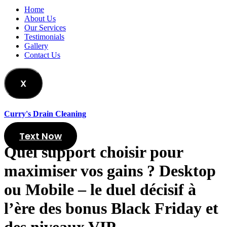
Home
About Us
Our Services
Testimonials
Gallery
Contact Us
X
Curry's Drain Cleaning
Text Now
Quel support choisir pour
maximiser vos gains ? Desktop
ou Mobile – le duel décisif à
l’ère des bonus Black Friday et