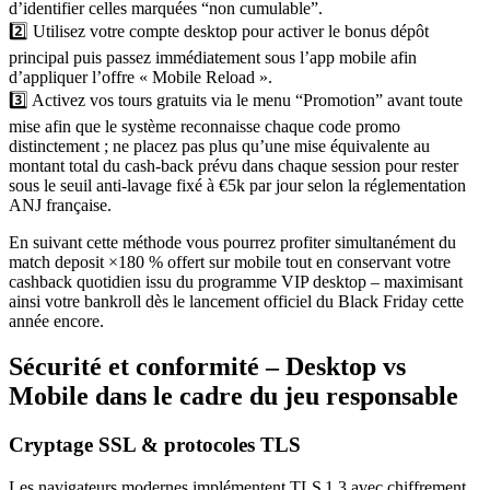
d’identifier celles marquées “non cumulable”.
2️⃣ Utilisez votre compte desktop pour activer le bonus dépôt
principal puis passez immédiatement sous l’app mobile afin
d’appliquer l’offre « Mobile Reload ».
3️⃣ Activez vos tours gratuits via le menu “Promotion” avant toute
mise afin que le système reconnaisse chaque code promo
distinctement ; ne placez pas plus qu’une mise équivalente au
montant total du cash‑back prévu dans chaque session pour rester
sous le seuil anti‑lavage fixé à €5k par jour selon la réglementation
ANJ française.
En suivant cette méthode vous pourrez profiter simultanément du
match deposit ×180 % offert sur mobile tout en conservant votre
cashback quotidien issu du programme VIP desktop – maximisant
ainsi votre bankroll dès le lancement officiel du Black Friday cette
année encore.
Sécurité et conformité – Desktop vs
Mobile dans le cadre du jeu responsable
Cryptage SSL & protocoles TLS
Les navigateurs modernes implémentent TLS 1.3 avec chiffrement