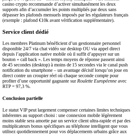
casino crypto recommande d’activer simultanément les deux
supports afin d’accumuler les points multipliés par deux sans
dépasser les plafonds mensuels imposés par les régulateurs français
(exemple : plafond €10k avant vérification supplémentaire).
Service client dédié
Les membres Platinum bénéficient d’un gestionnaire personnel
disponible 24/7 via chat vidéo sur desktop OU via appel direct
depuis l’application native mobile où il suffit d’appuyer sur un
bouton « call back ». Les temps moyens de réponse passent ainsi
de 45 secondes (desktop) à moins de 15 secondes via le canal push
notification du smartphone – un avantage décisif lorsqu’on joue en
direct contre un croupier réel où chaque seconde compte pour
profiter d’une opportunité gagnante sur
Roulette Européenne
avec
RTP = 97,3 %.
Conclusion partielle
Le statut VIP peut largement compenser certaines limites techniques
inhérentes au support choisi : une connexion mobile légèrement
moins stable sera amortie par un service client ultra‑rapide et par des
multiplicateurs bonus spécifiques au téléphone intelligent que vous
utilisez quotidiennement pour vos déplacements urbains grâce aux