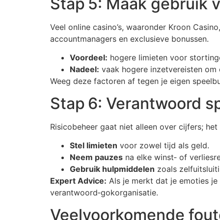
Stap 5: Maak gebruik v
Veel online casino’s, waaronder Kroon Casino,
accountmanagers en exclusieve bonussen.
Voordeel:
hogere limieten voor stortin
Nadeel:
vaak hogere inzetvereisten om 
Weeg deze factoren af tegen je eigen speelbu
Stap 6: Verantwoord sp
Risicobeheer gaat niet alleen over cijfers; he
Stel limieten
voor zowel tijd als geld.
Neem pauzes
na elke winst‑ of verliesr
Gebruik hulpmiddelen
zoals zelfuitslui
Expert Advice:
Als je merkt dat je emoties j
verantwoord‑gokorganisatie.
Veelvoorkomende foute