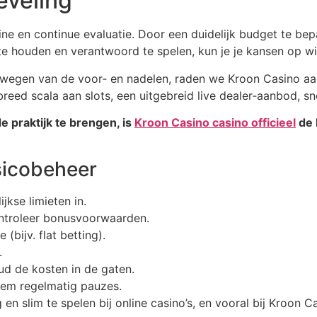
eveling
ine en continue evaluatie. Door een duidelijk budget te bepa
j te houden en verantwoord te spelen, kun je je kansen op w
fwegen van de voor‑ en nadelen, raden we Kroon Casino aa
eed scala aan slots, een uitgebreid live dealer‑aanbod, snel
de praktijk te brengen, is
Kroon Casino casino officieel
de 
isicobeheer
jkse limieten in.
ontroleer bonusvoorwaarden.
(bijv. flat betting).
.
ud de kosten in de gaten.
eem regelmatig pauzes.
 en slim te spelen bij online casino’s, en vooral bij Kroon 