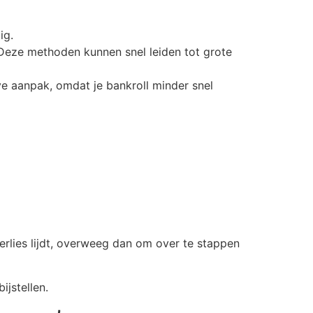
ig.
). Deze methoden kunnen snel leiden tot grote
eve aanpak, omdat je bankroll minder snel
erlies lijdt, overweeg dan om over te stappen
ijstellen.