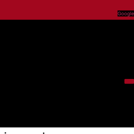
Google