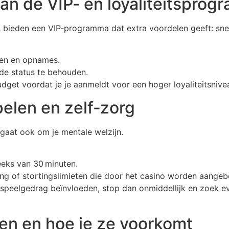
an de VIP‑ en loyaliteitsprog
 bieden een VIP‑programma dat extra voordelen geeft: snell
gen en opnames.
de status te behouden.
dget voordat je je aanmeldt voor een hoger loyaliteitsnive
elen en zelf‑zorg
t gaat ook om je mentale welzijn.
eeks van 30 minuten.
ting of stortingslimieten die door het casino worden aange
e speelgedrag beïnvloeden, stop dan onmiddellijk en zoek ev
n en hoe je ze voorkomt