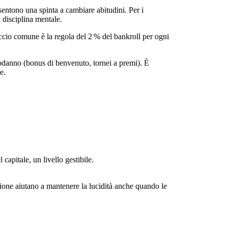
sentono una spinta a cambiare abitudini. Per i
 disciplina mentale.
ccio comune è la regola del 2 % del bankroll per ogni
podanno (bonus di benvenuto, tornei a premi). È
e.
 capitale, un livello gestibile.
azione aiutano a mantenere la lucidità anche quando le