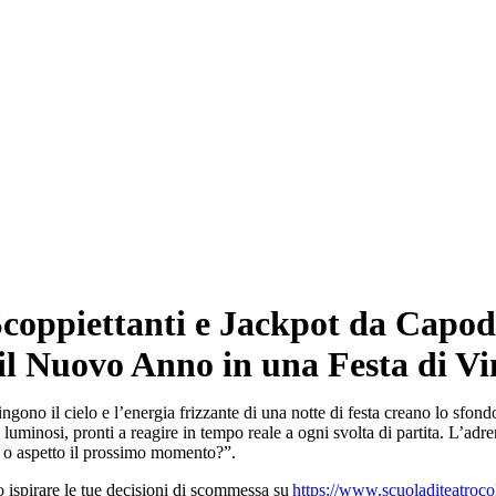
coppiettanti e Jackpot da Capod
il Nuovo Anno in una Festa di Vi
pingono il cielo e l’energia frizzante di una notte di festa creano lo sfo
 luminosi, pronti a reagire in tempo reale a ogni svolta di partita. L’adre
a o aspetto il prossimo momento?”.
no ispirare le tue decisioni di scommessa su
https://www.scuoladiteatrocoll