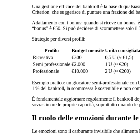
Una gestione efficace del bankroll è la base di qualsia
Criterion, che suggerisce di puntare una frazione del ba
Adattamento con i bonus: quando si riceve un bonus, è 
“bonus” è €50. Si può decidere di scommettere solo il 
Strategie per diversi profili:
Profilo
Budget mensile
Unità consigliat
Ricreativo
€300
0,5 U (≈ €1,5)
Semi‑professionale
€2.000
1 U (≈ €20)
Professionale
€10.000
2 U (≈ €200)
Esempio pratico: un giocatore semi‑professionale con b
1 % del bankroll, la scommessa è sostenibile e non comp
È fondamentale aggiornare regolarmente il bankroll dop
sovrastimare le proprie capacità, soprattutto quando l
Il ruolo delle emozioni durante l
Le emozioni sono il carburante invisibile che alimenta 