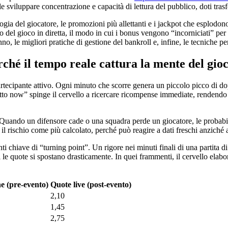
ole sviluppare concentrazione e capacità di lettura del pubblico, doti tra
logia del giocatore, le promozioni più allettanti e i jackpot che esplodon
 del gioco in diretta, il modo in cui i bonus vengono “incorniciati” per 
nno, le migliori pratiche di gestione del bankroll e, infine, le tecniche 
rché il tempo reale cattura la mente del gio
partecipante attivo. Ogni minuto che scorre genera un piccolo picco di do
ffetto now” spinge il cervello a ricercare ricompense immediate, renden
 Quando un difensore cade o una squadra perde un giocatore, le probabil
e il rischio come più calcolato, perché può reagire a dati freschi anziché af
nti chiave di “turning point”. Un rigore nei minuti finali di una partita
le quote si spostano drasticamente. In quei frammenti, il cervello elabo
he (pre‑evento)
Quote live (post‑evento)
2,10
1,45
2,75