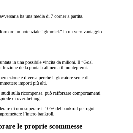
 avversaria ha una media di 7 corner a partita.
rasformare un potenziale “gimmick” in un vero vantaggio
ntata in una possibile vincita da milioni. Il “Goal
 frazione della puntata alimenta il montepremi.
percezione è diversa perché il giocatore sente di
mmettere importi più alti.
 studi sulla ricompensa, può rafforzare comportamenti
pirale di over‑betting.
derare di non superare il 10 % del bankroll per ogni
promettere l’intero bankroll.
iorare le proprie scommesse