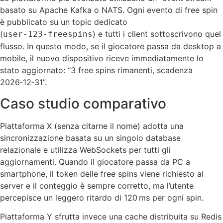
basato su Apache Kafka o NATS. Ogni evento di free spin
è pubblicato su un topic dedicato
(
) e tutti i client sottoscrivono quel
user‑123‑freespins
flusso. In questo modo, se il giocatore passa da desktop a
mobile, il nuovo dispositivo riceve immediatamente lo
stato aggiornato: “3 free spins rimanenti, scadenza
2026‑12‑31”.
Caso studio comparativo
Piattaforma X (senza citarne il nome) adotta una
sincronizzazione basata su un singolo database
relazionale e utilizza WebSockets per tutti gli
aggiornamenti. Quando il giocatore passa da PC a
smartphone, il token delle free spins viene richiesto al
server e il conteggio è sempre corretto, ma l’utente
percepisce un leggero ritardo di 120 ms per ogni spin.
Piattaforma Y sfrutta invece una cache distribuita su Redis