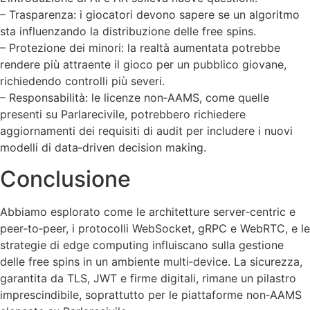
– Trasparenza: i giocatori devono sapere se un algoritmo
sta influenzando la distribuzione delle free spins.
– Protezione dei minori: la realtà aumentata potrebbe
rendere più attraente il gioco per un pubblico giovane,
richiedendo controlli più severi.
– Responsabilità: le licenze non‑AAMS, come quelle
presenti su Parlarecivile, potrebbero richiedere
aggiornamenti dei requisiti di audit per includere i nuovi
modelli di data‑driven decision making.
Conclusione
Abbiamo esplorato come le architetture server‑centric e
peer‑to‑peer, i protocolli WebSocket, gRPC e WebRTC, e le
strategie di edge computing influiscano sulla gestione
delle free spins in un ambiente multi‑device. La sicurezza,
garantita da TLS, JWT e firme digitali, rimane un pilastro
imprescindibile, soprattutto per le piattaforme non‑AAMS