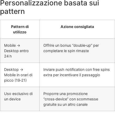
Personalizzazione basata sui
pattern
Pattern di
Azione consigliata
utilizzo
Mobile →
Offrire un bonus “double‑up” per
Desktop entro
completare le spin rimaste
24 h
Desktop →
Inviare push notification con free spins
Mobile in orari di
extra per incentivare il passaggio
picco (19‑21)
Uso esclusivo di
Proporre una promozione
un device
“cross‑device” con scommesse
gratuite su un altro canale