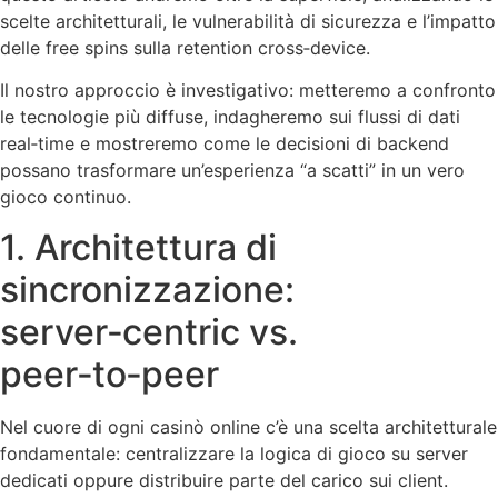
scelte architetturali, le vulnerabilità di sicurezza e l’impatto
delle free spins sulla retention cross‑device.
Il nostro approccio è investigativo: metteremo a confronto
le tecnologie più diffuse, indagheremo sui flussi di dati
real‑time e mostreremo come le decisioni di backend
possano trasformare un’esperienza “a scatti” in un vero
gioco continuo.
1. Architettura di
sincronizzazione:
server‑centric vs.
peer‑to‑peer
Nel cuore di ogni casinò online c’è una scelta architetturale
fondamentale: centralizzare la logica di gioco su server
dedicati oppure distribuire parte del carico sui client.