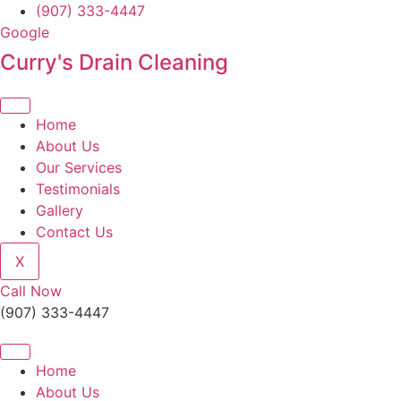
Skip
(907) 333-4447
to
Google
content
Curry's Drain Cleaning
Home
About Us
Our Services
Testimonials
Gallery
Contact Us
X
Call Now
(907) 333-4447
Home
About Us