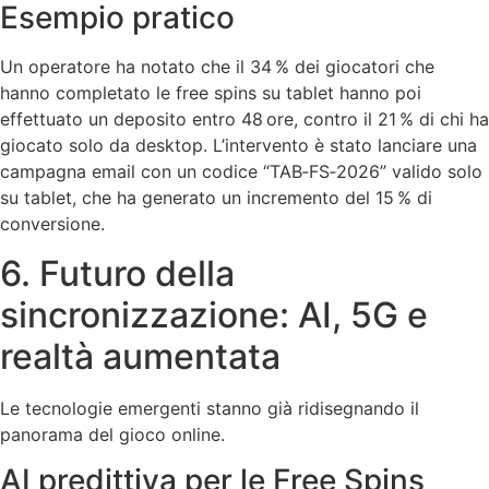
Esempio pratico
Un operatore ha notato che il 34 % dei giocatori che
hanno completato le free spins su tablet hanno poi
effettuato un deposito entro 48 ore, contro il 21 % di chi ha
giocato solo da desktop. L’intervento è stato lanciare una
campagna email con un codice “TAB‑FS‑2026” valido solo
su tablet, che ha generato un incremento del 15 % di
conversione.
6. Futuro della
sincronizzazione: AI, 5G e
realtà aumentata
Le tecnologie emergenti stanno già ridisegnando il
panorama del gioco online.
AI predittiva per le Free Spins