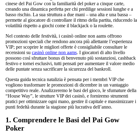
cinese del Pai Gow con la familiarità del poker a cinque carte,
creando una dinamica perfetta per chi predilige sessioni lunghe e a
basso rischio. La sua struttura a due mani – una alta e una bassa –
permette al giocatore di controllare il ritmo della partita, riducendo la
volatilità rispetto a giochi come il blackjack o la roulette.
Nel contesto delle festività, i casinò online non aams offrono
promozioni speciali che rendono ancora più allettante l’esperienza
VIP; per scoprire le migliori offerte è consigliabile consultare le
recensioni su
casinò online non aams
. I giocatori di alto livello
possono così sfruttare bonus di benvenuto più sostanziosi, cashback
festivo e tornei esclusivi, tutti pensati per aumentare il valore medio
delle puntate senza sacrificare la sicurezza del bankroll.
Questa guida tecnica natalizia è pensata per i membri VIP che
vogliono trasformare le promozioni di dicembre in un vantaggio
competitivo reale. Analizzeremo le basi del gioco, le sfumature della
“House Way”, le strutture VIP dei casinò, e forniremo strumenti
pratici per ottimizzare ogni mano, gestire il capitale e massimizzare i
punti fedeltà durante la stagione più lucrativa dell’anno.
1. Comprendere le Basi del Pai Gow
Poker