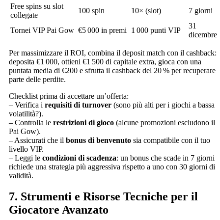
Free spins su slot
100 spin
10× (slot)
7 giorni
collegate
31
Tornei VIP Pai Gow
€5 000 in premi
1 000 punti VIP
dicembre
Per massimizzare il ROI, combina il deposit match con il cashback:
deposita €1 000, ottieni €1 500 di capitale extra, gioca con una
puntata media di €200 e sfrutta il cashback del 20 % per recuperare
parte delle perdite.
Checklist prima di accettare un’offerta:
– Verifica i
requisiti di turnover
(sono più alti per i giochi a bassa
volatilità?).
– Controlla le
restrizioni di gioco
(alcune promozioni escludono il
Pai Gow).
– Assicurati che il
bonus di benvenuto
sia compatibile con il tuo
livello VIP.
– Leggi le
condizioni di scadenza
: un bonus che scade in 7 giorni
richiede una strategia più aggressiva rispetto a uno con 30 giorni di
validità.
7. Strumenti e Risorse Tecniche per il
Giocatore Avanzato