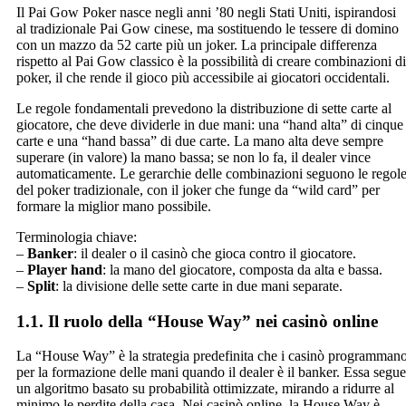
Il Pai Gow Poker nasce negli anni ’80 negli Stati Uniti, ispirandosi
al tradizionale Pai Gow cinese, ma sostituendo le tessere di domino
con un mazzo da 52 carte più un joker. La principale differenza
rispetto al Pai Gow classico è la possibilità di creare combinazioni di
poker, il che rende il gioco più accessibile ai giocatori occidentali.
Le regole fondamentali prevedono la distribuzione di sette carte al
giocatore, che deve dividerle in due mani: una “hand alta” di cinque
carte e una “hand bassa” di due carte. La mano alta deve sempre
superare (in valore) la mano bassa; se non lo fa, il dealer vince
automaticamente. Le gerarchie delle combinazioni seguono le regol
del poker tradizionale, con il joker che funge da “wild card” per
formare la miglior mano possibile.
Terminologia chiave:
–
Banker
: il dealer o il casinò che gioca contro il giocatore.
–
Player hand
: la mano del giocatore, composta da alta e bassa.
–
Split
: la divisione delle sette carte in due mani separate.
1.1. Il ruolo della “House Way” nei casinò online
La “House Way” è la strategia predefinita che i casinò programman
per la formazione delle mani quando il dealer è il banker. Essa segue
un algoritmo basato su probabilità ottimizzate, mirando a ridurre al
minimo le perdite della casa. Nei casinò online, la House Way è