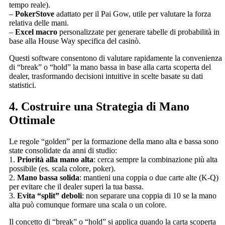
tempo reale).
–
PokerStove
adattato per il Pai Gow, utile per valutare la forza
relativa delle mani.
–
Excel macro
personalizzate per generare tabelle di probabilità in
base alla House Way specifica del casinò.
Questi software consentono di valutare rapidamente la convenienza
di “break” o “hold” la mano bassa in base alla carta scoperta del
dealer, trasformando decisioni intuitive in scelte basate su dati
statistici.
4. Costruire una Strategia di Mano
Ottimale
Le regole “golden” per la formazione della mano alta e bassa sono
state consolidate da anni di studio:
1.
Priorità alla mano alta
: cerca sempre la combinazione più alta
possibile (es. scala colore, poker).
2.
Mano bassa solida
: mantieni una coppia o due carte alte (K‑Q)
per evitare che il dealer superi la tua bassa.
3.
Evita “split” deboli
: non separare una coppia di 10 se la mano
alta può comunque formare una scala o un colore.
Il concetto di “break” o “hold” si applica quando la carta scoperta