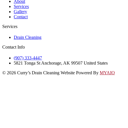
About
Services
Gallery
Contact
Services
Drain Cleaning
Contact Info
(907) 333-4447
5821 Tonga St Anchorage, AK 99507 United States
© 2026 Curry’s Drain Cleaning Website Powered By
MYAIO