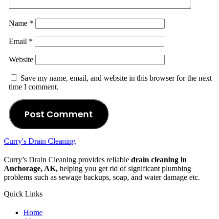
Name
*
Email
*
Website
Save my name, email, and website in this browser for the next
time I comment.
Curry's Drain Cleaning
Curry’s Drain Cleaning provides reliable
drain cleaning in
Anchorage, AK,
helping you get rid of significant plumbing
problems such as sewage backups, soap, and water damage etc.
Quick Links
Home