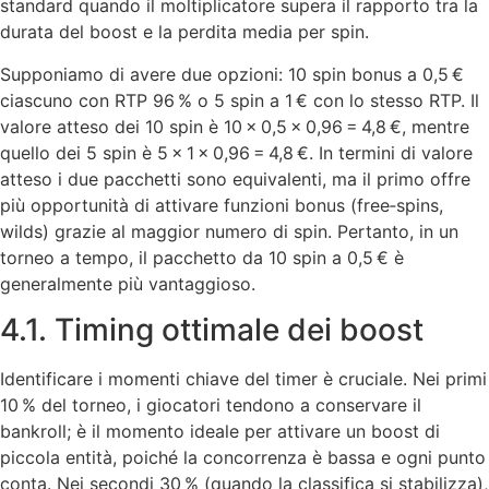
standard quando il moltiplicatore supera il rapporto tra la
durata del boost e la perdita media per spin.
Supponiamo di avere due opzioni: 10 spin bonus a 0,5 €
ciascuno con RTP 96 % o 5 spin a 1 € con lo stesso RTP. Il
valore atteso dei 10 spin è 10 × 0,5 × 0,96 = 4,8 €, mentre
quello dei 5 spin è 5 × 1 × 0,96 = 4,8 €. In termini di valore
atteso i due pacchetti sono equivalenti, ma il primo offre
più opportunità di attivare funzioni bonus (free‑spins,
wilds) grazie al maggior numero di spin. Pertanto, in un
torneo a tempo, il pacchetto da 10 spin a 0,5 € è
generalmente più vantaggioso.
4.1. Timing ottimale dei boost
Identificare i momenti chiave del timer è cruciale. Nei primi
10 % del torneo, i giocatori tendono a conservare il
bankroll; è il momento ideale per attivare un boost di
piccola entità, poiché la concorrenza è bassa e ogni punto
conta. Nei secondi 30 % (quando la classifica si stabilizza),