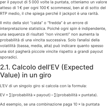
per il payout di 5 000 volte la puntata, otteniamo un valore
atteso di 1 € per ogni 100 € scommessi, ben al di sotto del
RTP medio, il che spiega perché il jackpot è una rarità.
Il mito della slot “calda” o “fredda” è un errore di
interpretazione statistica. Poiché ogni spin è indipendente,
una sequenza di risultati “non vincenti” non aumenta la
probabilità di una vincita successiva. Solo l’analisi della
volatilità (bassa, media, alta) può indicare quanto spesso
una slot pagherà piccole vincite rispetto a grandi payout
sporadici.
2.1. Calcolo dell’EV (Expected
Value) in un giro
L’EV di un singolo giro si calcola con la formula:
EV = ∑(probabilità × payout) – ∑(probabilità × puntata).
Ad esempio, se una combinazione paga 10 × la puntata