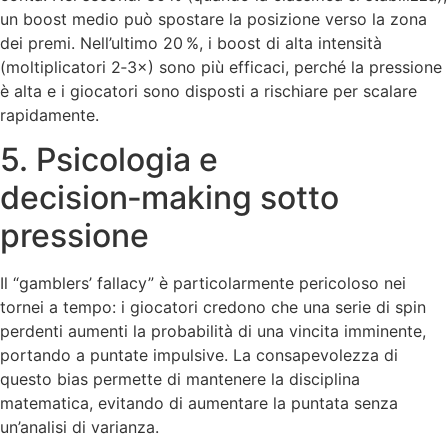
un boost medio può spostare la posizione verso la zona
dei premi. Nell’ultimo 20 %, i boost di alta intensità
(moltiplicatori 2‑3×) sono più efficaci, perché la pressione
è alta e i giocatori sono disposti a rischiare per scalare
rapidamente.
5. Psicologia e
decision‑making sotto
pressione
Il “gamblers’ fallacy” è particolarmente pericoloso nei
tornei a tempo: i giocatori credono che una serie di spin
perdenti aumenti la probabilità di una vincita imminente,
portando a puntate impulsive. La consapevolezza di
questo bias permette di mantenere la disciplina
matematica, evitando di aumentare la puntata senza
un’analisi di varianza.