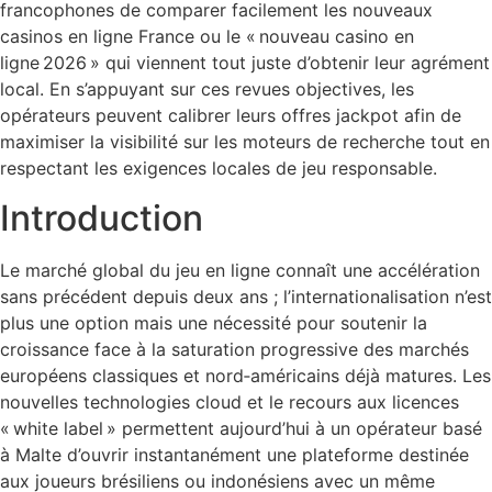
francophones de comparer facilement les nouveaux
casinos en ligne France ou le « nouveau casino en
ligne 2026 » qui viennent tout juste d’obtenir leur agrément
local. En s’appuyant sur ces revues objectives, les
opérateurs peuvent calibrer leurs offres jackpot afin de
maximiser la visibilité sur les moteurs de recherche tout en
respectant les exigences locales de jeu responsable.
Introduction
Le marché global du jeu en ligne connaît une accélération
sans précédent depuis deux ans ; l’internationalisation n’est
plus une option mais une nécessité pour soutenir la
croissance face à la saturation progressive des marchés
européens classiques et nord‑américains déjà matures. Les
nouvelles technologies cloud et le recours aux licences
« white label » permettent aujourd’hui à un opérateur basé
à Malte d’ouvrir instantanément une plateforme destinée
aux joueurs brésiliens ou indonésiens avec un même