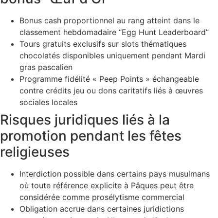
Bonus cash proportionnel au rang atteint dans le
classement hebdomadaire “Egg Hunt Leaderboard”
Tours gratuits exclusifs sur slots thématiques
chocolatés disponibles uniquement pendant Mardi
gras pascalien
Programme fidélité « Peep Points » échangeable
contre crédits jeu ou dons caritatifs liés à œuvres
sociales locales
Risques juridiques liés à la
promotion pendant les fêtes
religieuses
Interdiction possible dans certains pays musulmans
où toute référence explicite à Pâques peut être
considérée comme prosélytisme commercial
Obligation accrue dans certaines juridictions