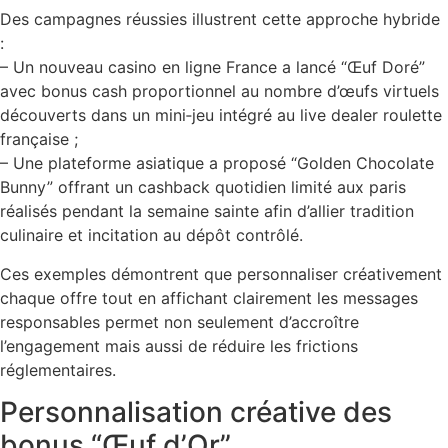
Des campagnes réussies illustrent cette approche hybride
:
– Un nouveau casino en ligne France a lancé “Œuf Doré”
avec bonus cash proportionnel au nombre d’œufs virtuels
découverts dans un mini‑jeu intégré au live dealer roulette
française ;
– Une plateforme asiatique a proposé “Golden Chocolate
Bunny” offrant un cashback quotidien limité aux paris
réalisés pendant la semaine sainte afin d’allier tradition
culinaire et incitation au dépôt contrôlé.
Ces exemples démontrent que personnaliser créativement
chaque offre tout en affichant clairement les messages
responsables permet non seulement d’accroître
l’engagement mais aussi de réduire les frictions
réglementaires.
Personnalisation créative des
bonus “Œuf d’Or”