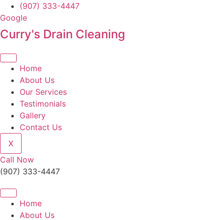
Skip
(907) 333-4447
to
Google
content
Curry's Drain Cleaning
Home
About Us
Our Services
Testimonials
Gallery
Contact Us
X
Call Now
(907) 333-4447
Home
About Us