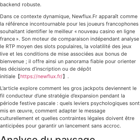
backend robuste.
Dans ce contexte dynamique, Newflux.Fr apparaît comme
la référence incontournable pour les joueurs francophones
souhaitant identifier le meilleur « nouveau casino en ligne
france ». Son moteur de comparaison indépendant analyse
le RTP moyen des slots populaires, la volatilité des jeux
live et les conditions de mise associées aux bonus de
bienvenue ; il offre ainsi un panorama fiable pour orienter
les décisions d’inscription ou de dépôt
initiale【
https://newflux.fr/
】.
L’article explore comment les gros jackpots deviennent le
fil conducteur d’une stratégie d’expansion pendant la
période festive pascale : quels leviers psychologiques sont
mis en œuvre, comment adapter le message
culturellement et quelles contraintes légales doivent être
anticipées pour garantir un lancement sans accroc.
Analyse du paysage