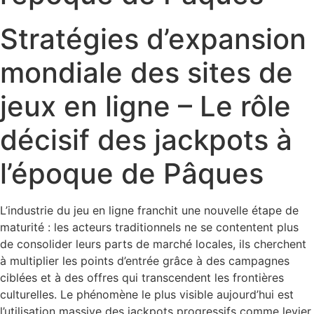
Stratégies d’expansion
mondiale des sites de
jeux en ligne – Le rôle
décisif des jackpots à
l’époque de Pâques
L’industrie du jeu en ligne franchit une nouvelle étape de
maturité : les acteurs traditionnels ne se contentent plus
de consolider leurs parts de marché locales, ils cherchent
à multiplier les points d’entrée grâce à des campagnes
ciblées et à des offres qui transcendent les frontières
culturelles. Le phénomène le plus visible aujourd’hui est
l’utilisation massive des jackpots progressifs comme levier