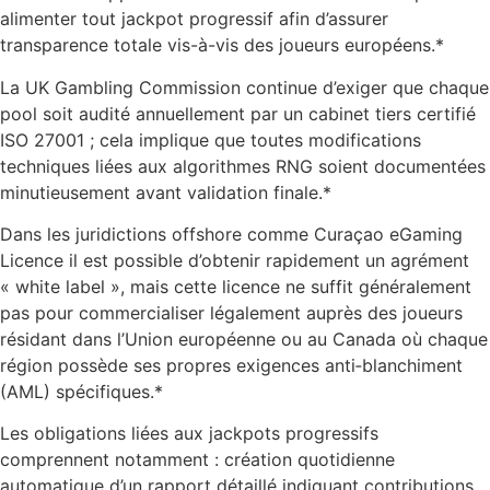
alimenter tout jackpot progressif afin d’assurer
transparence totale vis-à-vis des joueurs européens.*
La UK Gambling Commission continue d’exiger que chaque
pool soit audité annuellement par un cabinet tiers certifié
ISO 27001 ; cela implique que toutes modifications
techniques liées aux algorithmes RNG soient documentées
minutieusement avant validation finale.*
Dans les juridictions offshore comme Curaçao eGaming
Licence il est possible d’obtenir rapidement un agrément
« white label », mais cette licence ne suffit généralement
pas pour commercialiser légalement auprès des joueurs
résidant dans l’Union européenne ou au Canada où chaque
région possède ses propres exigences anti‑blanchiment
(AML) spécifiques.*
Les obligations liées aux jackpots progressifs
comprennent notamment : création quotidienne
automatique d’un rapport détaillé indiquant contributions