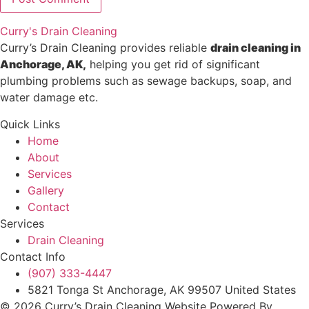
Curry's Drain Cleaning
Curry’s Drain Cleaning provides reliable
drain cleaning in
Anchorage, AK,
helping you get rid of significant
plumbing problems such as sewage backups, soap, and
water damage etc.
Quick Links
Home
About
Services
Gallery
Contact
Services
Drain Cleaning
Contact Info
(907) 333-4447
5821 Tonga St Anchorage, AK 99507 United States
© 2026 Curry’s Drain Cleaning Website Powered By