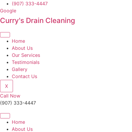
Skip
(907) 333-4447
to
Google
content
Curry's Drain Cleaning
Home
About Us
Our Services
Testimonials
Gallery
Contact Us
X
Call Now
(907) 333-4447
Home
About Us