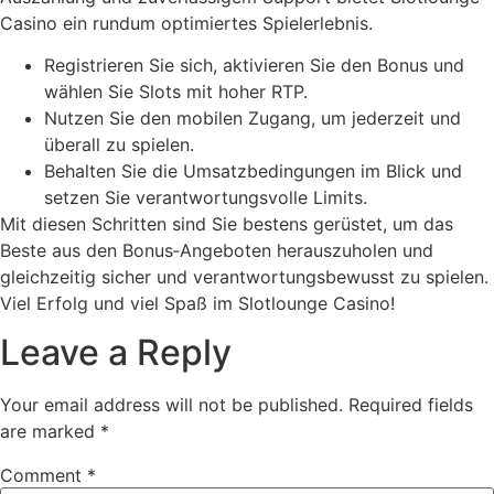
Casino ein rundum optimiertes Spielerlebnis.
Registrieren Sie sich, aktivieren Sie den Bonus und
wählen Sie Slots mit hoher RTP.
Nutzen Sie den mobilen Zugang, um jederzeit und
überall zu spielen.
Behalten Sie die Umsatzbedingungen im Blick und
setzen Sie verantwortungsvolle Limits.
Mit diesen Schritten sind Sie bestens gerüstet, um das
Beste aus den Bonus‑Angeboten herauszuholen und
gleichzeitig sicher und verantwortungsbewusst zu spielen.
Viel Erfolg und viel Spaß im Slotlounge Casino!
Leave a Reply
Your email address will not be published.
Required fields
are marked
*
Comment
*