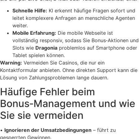
Schnelle Hilfe:
KI erkennt häufige Fragen sofort und
leitet komplexere Anfragen an menschliche Agenten
weiter.
Mobile Erfahrung:
Die mobile Webseite ist
vollständig responsiv, sodass Sie Bonus‑Aktionen und
Slots wie
Dragonia
problemlos auf Smartphone oder
Tablet spielen können.
Warning:
Vermeiden Sie Casinos, die nur ein
Kontaktformular anbieten. Ohne direkten Support kann die
Lösung von Zahlungsproblemen lange dauern.
Häufige Fehler beim
Bonus‑Management und wie
Sie sie vermeiden
•
Ignorieren der Umsatzbedingungen
– führt zu
gesperrten Gewinnen.