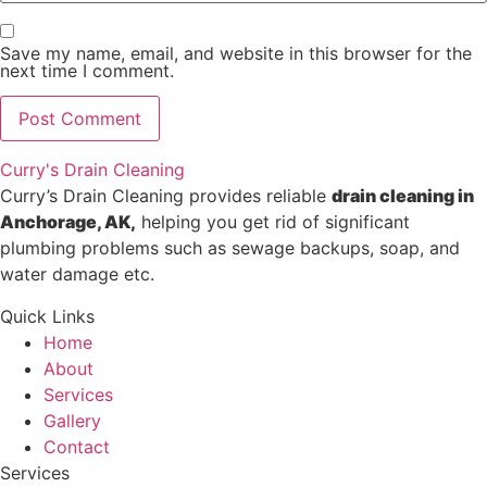
Save my name, email, and website in this browser for the
next time I comment.
Curry's Drain Cleaning
Curry’s Drain Cleaning provides reliable
drain cleaning in
Anchorage, AK,
helping you get rid of significant
plumbing problems such as sewage backups, soap, and
water damage etc.
Quick Links
Home
About
Services
Gallery
Contact
Services