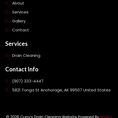
About
Services
Gallery
Contact
Services
Drain Cleaning
Contact Info
(907) 333-4447
5821 Tonga St Anchorage, AK 99507 United States
© 2026 Curry’s Drain Cleaning Website Powered By
MYAIO