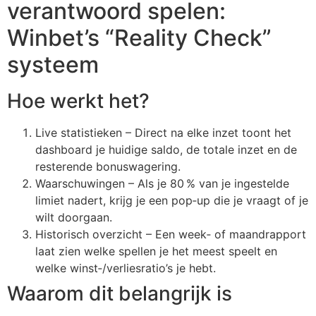
verantwoord spelen:
Winbet’s “Reality Check”
systeem
Hoe werkt het?
Live statistieken – Direct na elke inzet toont het
dashboard je huidige saldo, de totale inzet en de
resterende bonuswagering.
Waarschuwingen – Als je 80 % van je ingestelde
limiet nadert, krijg je een pop‑up die je vraagt of je
wilt doorgaan.
Historisch overzicht – Een week‑ of maandrapport
laat zien welke spellen je het meest speelt en
welke winst‑/verliesratio’s je hebt.
Waarom dit belangrijk is