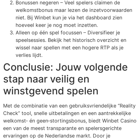
Bonussen negeren – Veel spelers claimen de
welkomstbonus maar lezen de inzetvoorwaarden
niet. Bij Winbet kun je via het dashboard zien
hoeveel keer je nog moet inzetten.
Alleen op één spel focussen – Diversifieer je
speelsessies. Bekijk het historisch overzicht en
wissel naar spellen met een hogere RTP als je
verlies lijdt.
Conclusie: Jouw volgende
stap naar veilig en
winstgevend spelen
Met de combinatie van een gebruiksvriendelijke “Reality
Check” tool, snelle uitbetalingen en een aantrekkelijke
welkomst‑ én geen‑stortingsbonus, biedt Winbet Casino
een van de meest transparante en spelersgerichte
ervaringen op de Nederlandse markt. Door je