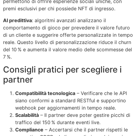
permettono di offrire esperienze sociali uniche, con
premi esclusivi per chi possiede NFT di ingresso.
AI predittiva
: algoritmi avanzati analizzano il
comportamento di gioco per prevedere il valore futuro
di un cliente e suggerire offerte personalizzate in tempo
reale. Questo livello di personalizzazione riduce il churn
del 10 % e aumenta il valore medio delle scommesse del
7 %.
Consigli pratici per scegliere i
partner
Compatibilità tecnologica
– Verificare che le API
siano conformi a standard RESTful e supportino
webhook per aggiornamenti in tempo reale.
Scalabilità
– Il partner deve poter gestire picchi di
traffico del 150 % durante eventi live.
Compliance
– Accertarsi che il partner rispetti le