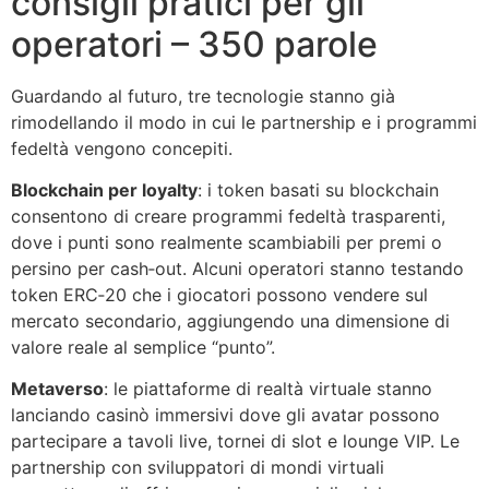
consigli pratici per gli
operatori – 350 parole
Guardando al futuro, tre tecnologie stanno già
rimodellando il modo in cui le partnership e i programmi
fedeltà vengono concepiti.
Blockchain per loyalty
: i token basati su blockchain
consentono di creare programmi fedeltà trasparenti,
dove i punti sono realmente scambiabili per premi o
persino per cash‑out. Alcuni operatori stanno testando
token ERC‑20 che i giocatori possono vendere sul
mercato secondario, aggiungendo una dimensione di
valore reale al semplice “punto”.
Metaverso
: le piattaforme di realtà virtuale stanno
lanciando casinò immersivi dove gli avatar possono
partecipare a tavoli live, tornei di slot e lounge VIP. Le
partnership con sviluppatori di mondi virtuali