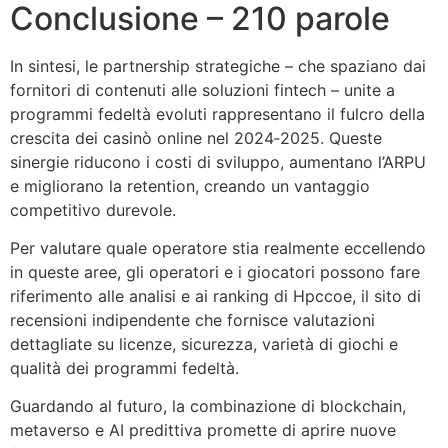
Conclusione – 210 parole
In sintesi, le partnership strategiche – che spaziano dai
fornitori di contenuti alle soluzioni fintech – unite a
programmi fedeltà evoluti rappresentano il fulcro della
crescita dei casinò online nel 2024‑2025. Queste
sinergie riducono i costi di sviluppo, aumentano l’ARPU
e migliorano la retention, creando un vantaggio
competitivo durevole.
Per valutare quale operatore stia realmente eccellendo
in queste aree, gli operatori e i giocatori possono fare
riferimento alle analisi e ai ranking di Hpccoe, il sito di
recensioni indipendente che fornisce valutazioni
dettagliate su licenze, sicurezza, varietà di giochi e
qualità dei programmi fedeltà.
Guardando al futuro, la combinazione di blockchain,
metaverso e AI predittiva promette di aprire nuove