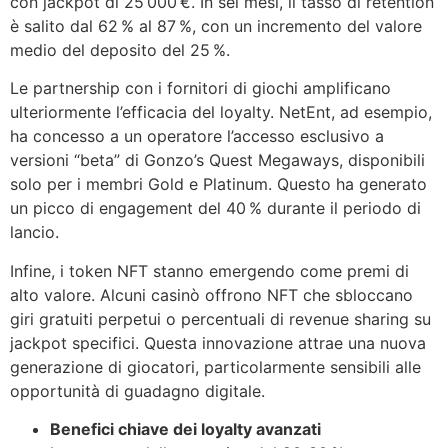
con jackpot di 25 000 €. In sei mesi, il tasso di retention
è salito dal 62 % al 87 %, con un incremento del valore
medio del deposito del 25 %.
Le partnership con i fornitori di giochi amplificano
ulteriormente l’efficacia del loyalty. NetEnt, ad esempio,
ha concesso a un operatore l’accesso esclusivo a
versioni “beta” di Gonzo’s Quest Megaways, disponibili
solo per i membri Gold e Platinum. Questo ha generato
un picco di engagement del 40 % durante il periodo di
lancio.
Infine, i token NFT stanno emergendo come premi di
alto valore. Alcuni casinò offrono NFT che sbloccano
giri gratuiti perpetui o percentuali di revenue sharing su
jackpot specifici. Questa innovazione attrae una nuova
generazione di giocatori, particolarmente sensibili alle
opportunità di guadagno digitale.
Benefici chiave dei loyalty avanzati