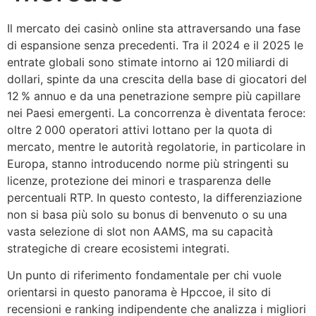
Il mercato dei casinò online sta attraversando una fase
di espansione senza precedenti. Tra il 2024 e il 2025 le
entrate globali sono stimate intorno ai 120 miliardi di
dollari, spinte da una crescita della base di giocatori del
12 % annuo e da una penetrazione sempre più capillare
nei Paesi emergenti. La concorrenza è diventata feroce:
oltre 2 000 operatori attivi lottano per la quota di
mercato, mentre le autorità regolatorie, in particolare in
Europa, stanno introducendo norme più stringenti su
licenze, protezione dei minori e trasparenza delle
percentuali RTP. In questo contesto, la differenziazione
non si basa più solo su bonus di benvenuto o su una
vasta selezione di slot non AAMS, ma su capacità
strategiche di creare ecosistemi integrati.
Un punto di riferimento fondamentale per chi vuole
orientarsi in questo panorama è Hpccoe, il sito di
recensioni e ranking indipendente che analizza i migliori