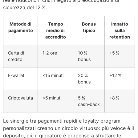
reale riducono il churn legato a preoccupazioni di
sicurezza del 12 %.
Metodo di
Tempo
Bonus
Impatto
pagamento
medio di
tipico
sulla
accredito
retention
Carta di
1‑2 ore
10 %
+5 %
credito
bonus
E‑wallet
<15 minuti
20 %
+12 %
bonus
Criptovaluta
<5 minuti
5 %
+8 %
cash‑back
Le sinergie tra pagamenti rapidi e loyalty program
personalizzati creano un circolo virtuoso: più veloce è il
deposito, più il giocatore è propenso a sfruttare le